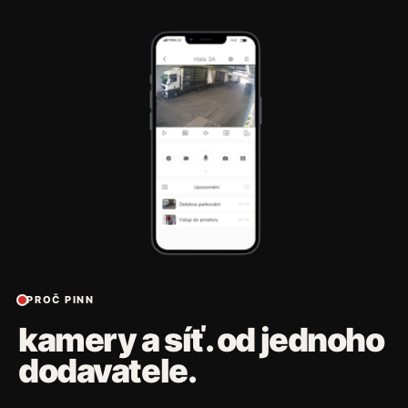
PROČ PINN
kamery a síť. od jednoho
dodavatele.