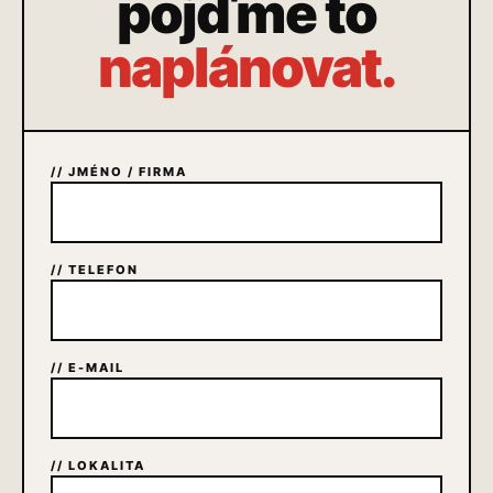
pojďme to
naplánovat.
// JMÉNO / FIRMA
// TELEFON
// E-MAIL
// LOKALITA