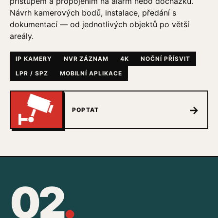
přístupem a propojením na alarm nebo docházku.
Návrh kamerových bodů, instalace, předání s
dokumentací — od jednotlivých objektů po větší
areály.
IP KAMERY
NVR ZÁZNAM
4K
NOČNÍ PŘÍSVIT
LPR / SPZ
MOBILNÍ APLIKACE
→
POPTAT
02
.