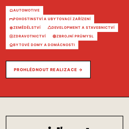
AUTOMOTIVE
POHOSTINSTVÍ A UBYTOVACÍ ZAŘÍZENÍ
ZEMĚDĚLSTVÍ
DEVELOPMENT A STAVEBNICTVÍ
ZDRAVOTNICTVÍ
ZBROJNÍ PRŮMYSL
BYTOVÉ DOMY A DOMÁCNOSTI
PROHLÉDNOUT REALIZACE →