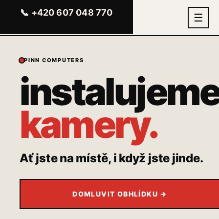
📞 +420 607 048 770
☰
PINN COMPUTERS
instalujem
kamery.
Ať jste na místě, i když jste jinde.
DOMLUVIT OBHLÍDKU →