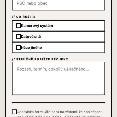
// CO ŘEŠÍTE
Kamerový systém
Datové sítě
Něco jiného
// STRUČNĚ POPIŠTE PROJEKT
Odesláním formuláře beru na vědomí, že společnost
Pinn computers s.r.o. zpracuje poskytnuté údaje za