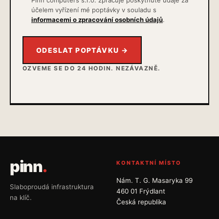
účelem vyřízení mé poptávky v souladu s
informacemi o zpracování osobních údajů
.
ODESLAT POPTÁVKU →
OZVEME SE DO 24 HODIN. NEZÁVAZNĚ.
pinn
.
KONTAKTNÍ MÍSTO
Nám. T. G. Masaryka 99
Slaboproudá infrastruktura
460 01 Frýdlant
na klíč.
Česká republika